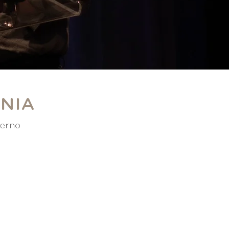
ONIA
terno