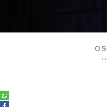
05
do