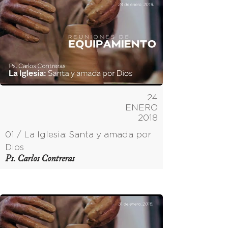
24
ENERO
2018
01 / La Iglesia: Santa y amada por
Dios
Ps. Carlos Contreras