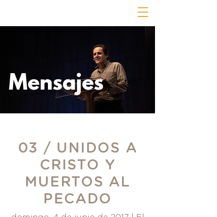
Mensajes
03 / UNIDOS A
CRISTO Y
MUERTOS AL
PECADO