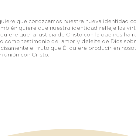
 quiere que conozcamos nuestra nueva identidad co
también quiere que nuestra identidad refleje las vir
quiere que la justicia de Cristo con la que nos ha r
o como testimonio del amor y deleite de Dios sobr
recisamente el fruto que Él quiere producir en nos
unión con Cristo.
nlaces:
Breeze
—
Planning Center
—
Fieles a Su Llamado
—
Visión
, Parque Ind. Antonio J. Bermúdez,
TELÉFONO 
32470 Cd. Juárez, Chih., México
apastoral@