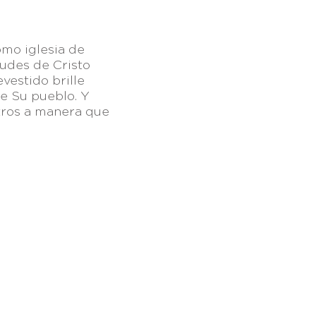
mo iglesia de
tudes de Cristo
evestido brille
e Su pueblo. Y
otros a manera que
 México
| +52 (656) 625-7089
graciasoberana.org