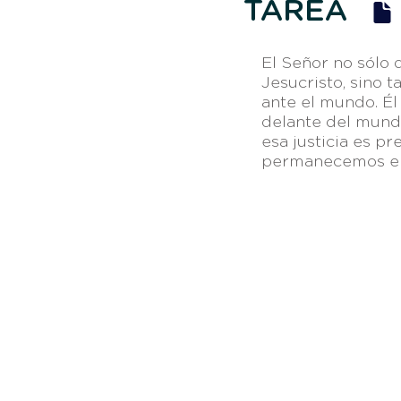
TAREA
El Señor no sólo
Jesucristo, sino 
ante el mundo. Él 
delante del mund
esa justicia es p
permanecemos en 
Otros e
Av. Vicente Guerrero 8951