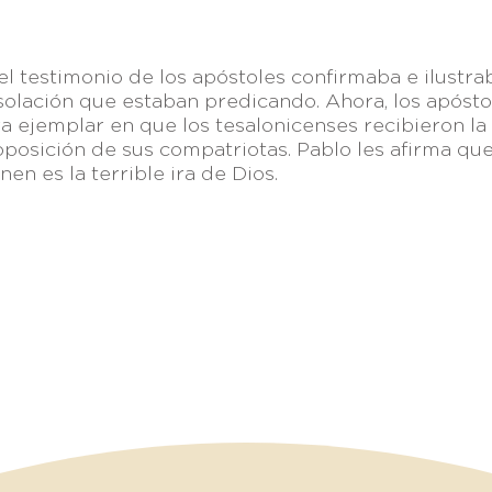
l testimonio de los apóstoles confirmaba e ilustra
olación que estaban predicando. Ahora, los apósto
a ejemplar en que los tesalonicenses recibieron la 
oposición de sus compatriotas. Pablo les afirma qu
en es la terrible ira de Dios.
nlaces:
Breeze
—
Planning Center
—
Fieles a Su Llamado
—
Visión
, Parque Ind. Antonio J. Bermúdez,
TELÉFONO 
32470 Cd. Juárez, Chih., México
apastoral@