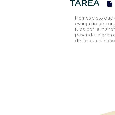
TAREA
Hemos visto que e
evangelio de cons
Dios por la maner
pesar de la gran 
de los que se opon
Otros e
Av. Vicente Guerrero 8951