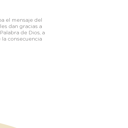
ba el mensaje del
les dan gracias a
Palabra de Dios, a
e la consecuencia
 México
| +52 (656) 625-7089
graciasoberana.org