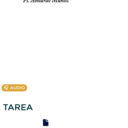
Ps. Abelardo Muñoz
🎧 AUDIO
TAREA