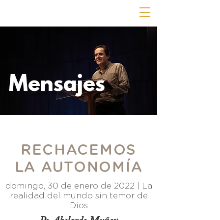
Mensajes
RECHACEMOS
LA AUTONOMÍA
domingo, 30 de enero de 2022 |
La
realidad del mundo sin temor de
Dios