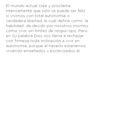
El mundo actual cree y proclama
intensamente que solo se puede ser feliz
si vivimos con total autonomía o
verdadera libertad, la cual define como la
habilidad de decidir por nosotros mismos
cómo vivir, sin límites de ningún tipo. Pero
en Su palabra Dios nos llama a rechazar
con firmeza toda inclinación a vivir en
autonomía, porque al hacerlo estaríamos
viviendo engañados y esclavizados al
pecado y al Diablo, y porque Cristo nos
compró con Su sangre y no nos
pertenecemos a nosotros mismos, y nos
redimió para vivir conforme a Su
voluntad, así como Él siempre hizo la
voluntad de Dios Padre.
Otros enlaces:
Breeze
—
Planning Center
—
Fieles a Su Llamado
—
Visión México