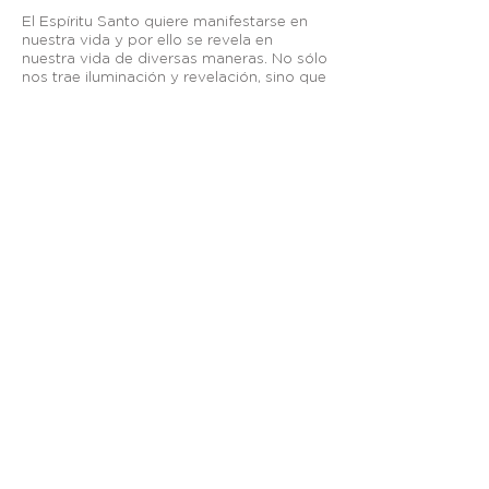
El Espíritu Santo quiere manifestarse en
nuestra vida y por ello se revela en
nuestra vida de diversas maneras. No sólo
nos trae iluminación y revelación, sino que
también nos da dones espirituales por
medio de los cuales nos servimos unos a
otros y así participamos en la edificación
de Su Iglesia.
Otros enlaces:
Breeze
—
Planning Center
—
Fieles a Su Llamado
—
Visión México
apastoral@graciasoberana.org
TELÉFONO
| +52
(656) 625-7089
@2024 Iglesia Cristiana Gracia Soberana. Todos los