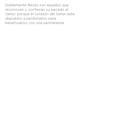
Doblemente felices son aquellos que
reconocen y confiesan su pecado al
Señor, porque el corazón del Señor está
dispuesto a perdonarlos para
beneficiarlos con una permanente
comunión con Él, protegiéndolos,
instruyéndolos y guiándolos en su
camino, y los llama a vivir alegrándose en
Él.
Otros enlaces:
Breeze
—
Planning Center
—
Fieles a Su Llamado
—
Visión México
apastoral@graciasoberana.org
TELÉFONO
| +52
(656) 625-7089