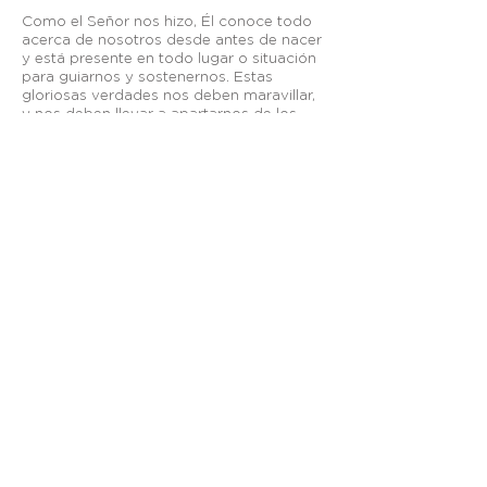
Como el Señor nos hizo, Él conoce todo
acerca de nosotros desde antes de nacer
y está presente en todo lugar o situación
para guiarnos y sostenernos. Estas
gloriosas verdades nos deben maravillar,
y nos deben llevar a apartarnos de los
impíos, y a pedirle al Señor que nos
muestre cualquier maldad que haya en
nosotros y que nos guíe y nos ayude a
seguir el camino de Jesús.
Otros enlaces:
Breeze
—
Planning Center
—
Fieles a Su Llamado
—
Visión México
apastoral@graciasoberana.org
TELÉFONO
| +52
(656) 625-7089