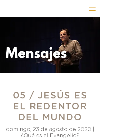
Mensajes
05 / JESÚS ES
EL REDENTOR
DEL MUNDO
domingo, 23 de agosto de 2020 |
¿Qué es el Evangelio?