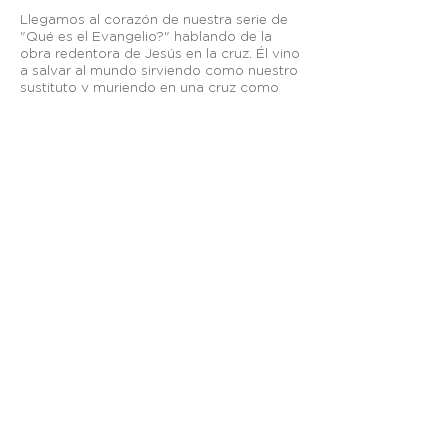
Llegamos al corazón de nuestra serie de
"Qué es el Evangelio?" hablando de la
obra redentora de Jesús en la cruz. Él vino
a salvar al mundo sirviendo como nuestro
sustituto y muriendo en una cruz como
ofrenda sacrificial por nuestro pecado. Se
ofreció a sí mismo y vivir ahora como
nuestro mediador para reconciliarnos con
Dios.
Otros enlaces:
Breeze
—
Planning Center
—
Fieles a Su Llamado
—
Visión México
apastoral@graciasoberana.org
TELÉFONO
| +52
(656) 625-7089