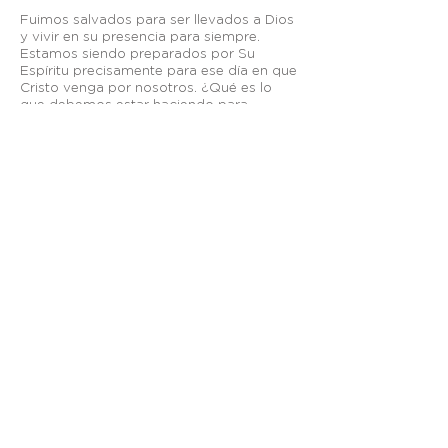
Fuimos salvados para ser llevados a Dios
y vivir en su presencia para siempre.
Estamos siendo preparados por Su
Espíritu precisamente para ese día en que
Cristo venga por nosotros. ¿Qué es lo
que debemos estar haciendo para
colaborar con ese fin? Parte de la
respuesta es que debemos estar
Cuidando nuestra Alma más que nuestro
cuerpo.
Otros enlaces:
Breeze
—
Planning Center
—
Fieles a Su Llamado
—
Visión México
apastoral@graciasoberana.org
TELÉFONO
| +52
(656) 625-7089