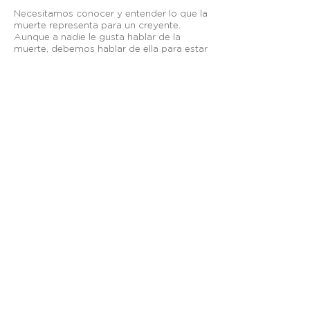
Necesitamos conocer y entender lo que la
muerte representa para un creyente.
Aunque a nadie le gusta hablar de la
muerte, debemos hablar de ella para estar
preparados bíblicamente para enfrentarla
y firmes en nuestra fe, en base a la
esperanza que tenemos de estar con
Cristo para siempre
.
Otros enlaces:
Breeze
—
Planning Center
—
Fieles a Su Llamado
—
Visión México
apastoral@graciasoberana.org
TELÉFONO
| +52
(656) 625-7089
@2024 Iglesia Cristiana Gracia Soberana. Todos los