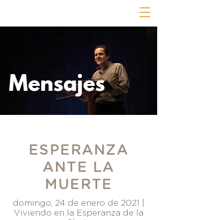
Mensajes
ESPERANZA
ANTE LA
MUERTE
domingo, 24 de enero de 2021 |
Viviendo en la Esperanza de la