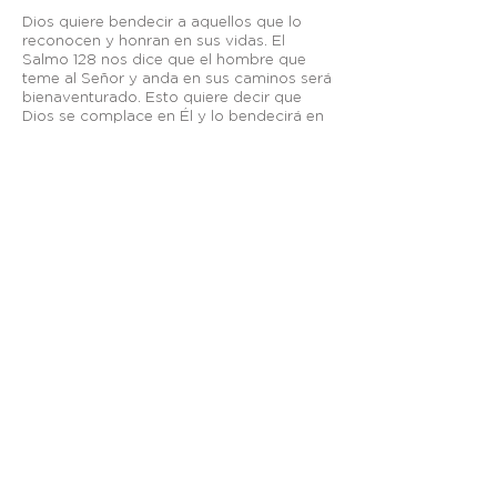
Dios quiere bendecir a aquellos que lo
reconocen y honran en sus vidas. El
Salmo 128 nos dice que el hombre que
teme al Señor y anda en sus caminos será
bienaventurado. Esto quiere decir que
Dios se complace en Él y lo bendecirá en
el trabajo de sus manos y en su hogar.
Este Salmo contiene el secreto de la
promesa de una vida bendecida y
consiste en vivir en el temor de Dios
caminando en obediencia a Su voluntad.
Otros enlaces:
Breeze
—
Planning Center
—
Fieles a Su Llamado
—
Visión México
apastoral@graciasoberana.org
TELÉFONO
| +52
(656) 625-7089