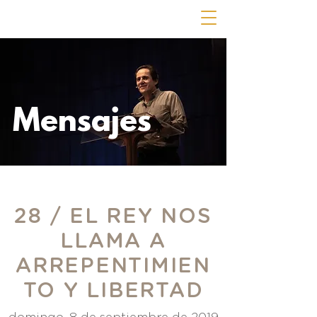
Mensajes
28 / EL REY NOS
LLAMA A
ARREPENTIMIEN
TO Y LIBERTAD