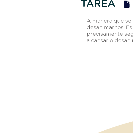
TAREA
A manera que se 
desanimarnos. Es
precisamente se
a cansar o desani
Otros e
Av. Vicente Guerrero 8951