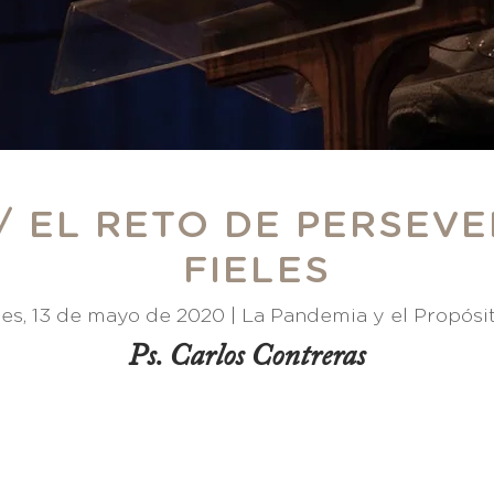
 / EL RETO DE PERSEV
FIELES
es, 13 de mayo de 2020 |
La Pandemia y el Propósi
Ps. Carlos Contreras