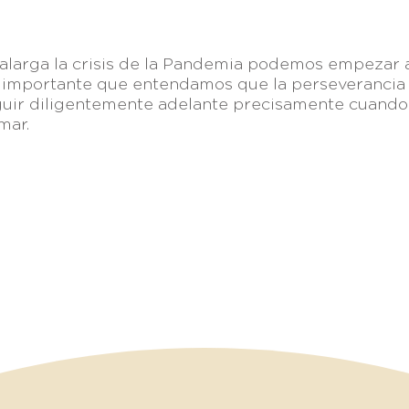
alarga la crisis de la Pandemia podemos empezar 
 importante que entendamos que la perseverancia 
guir diligentemente adelante precisamente cuan
mar.
nlaces:
Breeze
—
Planning Center
—
Fieles a Su Llamado
—
Visión
, Parque Ind. Antonio J. Bermúdez,
TELÉFONO 
32470 Cd. Juárez, Chih., México
apastoral@