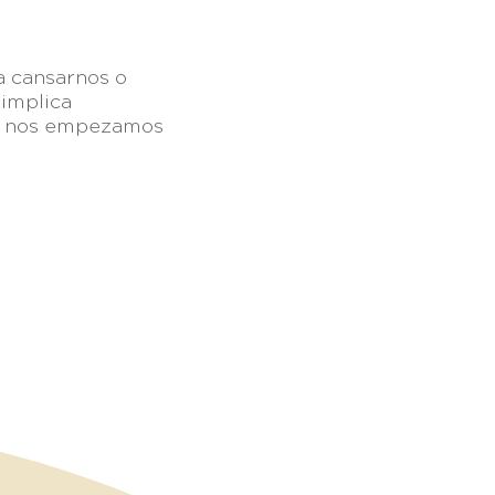
a cansarnos o
implica
do nos empezamos
 México
| +52 (656) 625-7089
graciasoberana.org