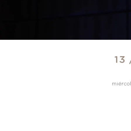
13
miércol