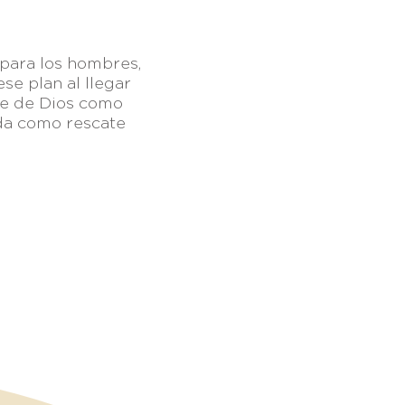
 para los hombres,
ese plan al llegar
te de Dios como
da como rescate
 México
| +52 (656) 625-7089
graciasoberana.org