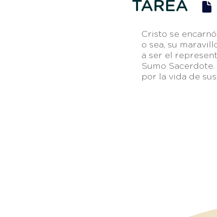
TAREA
Cristo se encarnó
o sea, su maravill
a ser el represe
Sumo Sacerdote. 
por la vida de sus
Otros e
Av. Vicente Guerrero 8951