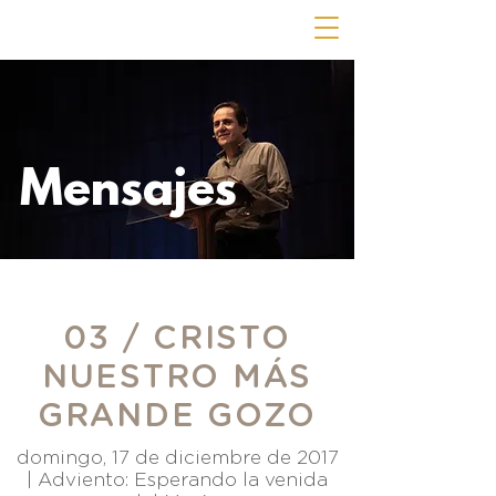
Mensajes
03 / CRISTO
NUESTRO MÁS
GRANDE GOZO
domingo, 17 de diciembre de 2017
|
Adviento: Esperando la venida