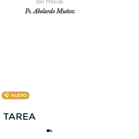
del Mesías
Ps. Abelardo Muñoz
🎧 AUDIO
TAREA