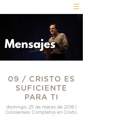
Mensajes
09 / CRISTO ES
SUFICIENTE
PARA TI
domingo, 25 de marzo de 2018 |
Colosenses: Completos en Cristo,