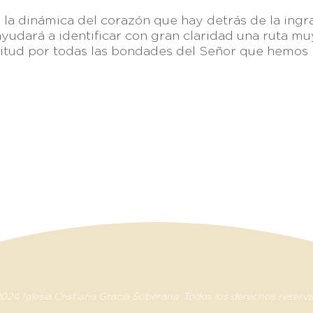
la dinámica del corazón que hay detrás de la ingr
 ayudará a identificar con gran claridad una ruta mu
titud por todas las bondades del Señor que hemos 
nlaces:
Breeze
—
Planning Center
—
Fieles a Su Llamado
—
Visión
, Parque Ind. Antonio J. Bermúdez,
TELÉFONO 
32470 Cd. Juárez, Chih., México
apastoral@
24 Iglesia Cristiana Gracia Soberana. Todos los derechos reserv