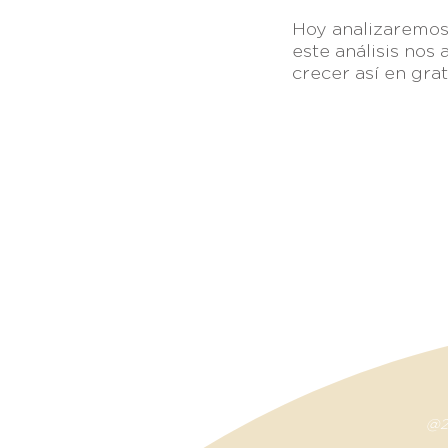
Hoy analizaremos 
este análisis nos
crecer así en gra
Otros e
Av. Vicente Guerrero 8951
@20