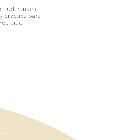
atitud humana,
y práctica para
recibido.
 México
| +52 (656) 625-7089
graciasoberana.org
ados