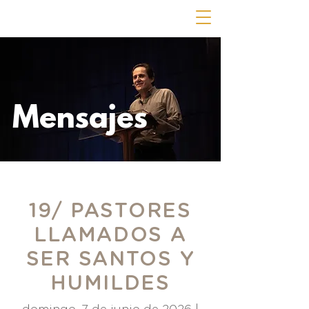
Mensajes
19/ PASTORES
LLAMADOS A
SER SANTOS Y
HUMILDES