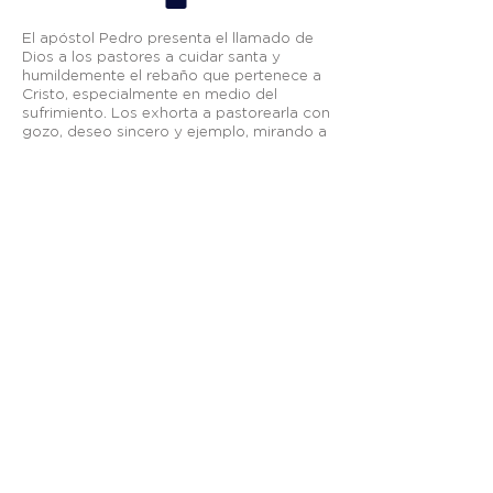
El apóstol Pedro presenta el llamado de
Dios a los pastores a cuidar santa y
humildemente el rebaño que pertenece a
Cristo, especialmente en medio del
sufrimiento. Los exhorta a pastorearla con
gozo, deseo sincero y ejemplo, mirando a
la recompensa final: la aparición gloriosa
del Príncipe de los pastores. Por lo tanto,
toda la iglesia es llamada a responder
humildemente a ese cuidado pastoral en
sujeción gozosa.
Otros enlaces:
Breeze
—
Planning Center
—
Fieles a Su Llamado
—
Visión México
apastoral@graciasoberana.org
TELÉFONO
| +52
(656) 625-7089