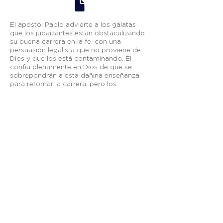
El apóstol Pablo advierte a los gálatas
que los judaizantes están obstaculizando
su buena carrera en la fe, con una
persuasión legalista que no proviene de
Dios y que los está contaminando. Él
confía plenamente en Dios de que se
sobrepondrán a esta dañina enseñanza
para retomar la carrera, pero los
perturbadores serán juzgados por Dios
por pervertir el verdadero evangelio de la
cruz, el cual es un mensaje de escándalo
para los hombres, porque expone su
imposibilidad de ganar el favor de Dios
por sí mismos.
Otros enlaces:
Breeze
—
Planning Center
—
Fieles a Su Llamado
—
Visión México