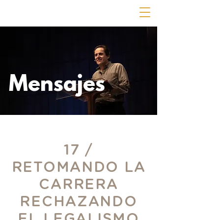
Mensajes
17 /
RETOMANDO LA
CARRERA
RECHAZANDO
EL LEGALISMO