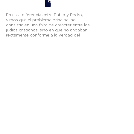
En esta diferencia entre Pablo y Pedro,
vimos que el problema principal no
consistía en una falta de carácter entre los
judíos cristianos, sino en que no andaban
rectamente conforme a la verdad del
evangelio de la gracia. Pablo buscó
resolver esta situación trayendo la
enseñanza de la justificación solo por
gracia y solo a través de la fe en Cristo
Jesús.
Otros enlaces:
Breeze
—
Planning Center
—
Fieles a Su Llamado
—
Visión México
apastoral@graciasoberana.org
TELÉFONO
| +52
(656) 625-7089